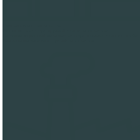
Гражданское строительство
Изоляция неэксплуатируемой крыши пеностеклом
Теплоизоляционный материал эксплуатируемых крыш и стилоба
Уменьшение веса конструкций пеностеклом