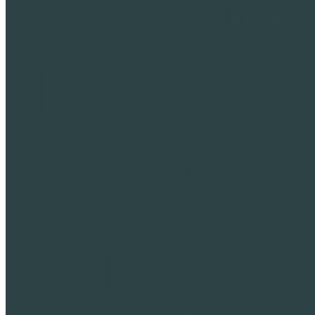
Промышленное использование
Специальные строительные работы с пеностеклом
Тепловая изоляция неэксплуатируемой крыши из профнастила
Облегчение конструкций