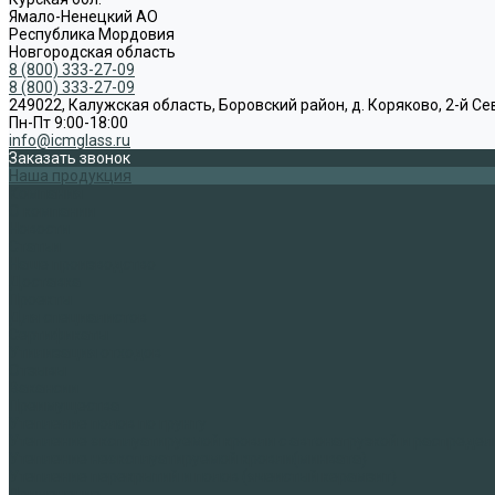
Ямало-Ненецкий АО
Республика Мордовия
Новгородская область
8 (800) 333-27-09
8 (800) 333-27-09
249022, Калужская область, Боровский район, д. Коряково, 2-й Се
Пн-Пт 9:00-18:00
info@icmglass.ru
Заказать звонок
Наша продукция
Компания
О компании
Новости
Статьи
Наше производство
Доставка
Проекты
Для специалистов
Сертификаты
Утилизация отходов
Отзывы
Вакансии
Преимущества
Утепление полов по грунту
Утепление эксплуатируемой кровли с автонагрузкой и распредел
Утепление неэксплуатируемой кровли(минвата)
Утепление перекрытий и полов (ячеистый керамзит)
Применение