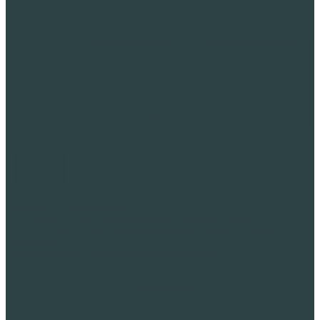
Гражданское строительство
Изоляция неэксплуатируемой крыши пеностеклом
Теплоизоляционный материал эксплуатируемых крыш и
стилобатов
Уменьшение веса конструкций пеностеклом