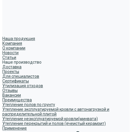
Наша продукция
Компания
О компании
Новости
Статьи
Наше производство
Доставка
Проекты
Для специалистов
Сертификаты
Утилизация отходов
Отзывы
Вакансии
Преимущества
Утепление полов по грунту
Утепление эксплуатируемой кровли с автонагрузкой и
распределительной плитой
Утепление неэксплуатируемой кровли(минвата)
Утепление перекрытий и полов (ячеистый керамзит)
Применение