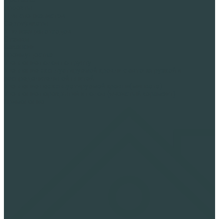
Проекты
Для специалистов
Сертификаты
Утилизация отходов
Отзывы
Вакансии
Преимущества
Утепление полов по грунту
Утепление эксплуатируемой кровли с автонагрузкой и
распределительной плитой
Утепление неэксплуатируемой кровли(минвата)
Утепление перекрытий и полов (ячеистый керамзит)
Применение