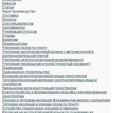
Новости
Статьи
Наше производство
Доставка
Проекты
Для специалистов
Сертификаты
Утилизация отходов
Отзывы
Вакансии
Преимущества
Утепление полов по грунту
Утепление эксплуатируемой кровли с автонагрузкой и
распределительной плитой
Утепление неэксплуатируемой кровли(минвата)
Утепление перекрытий и полов (ячеистый керамзит)
Применение
Гражданское строительство
Изоляция неэксплуатируемой крыши пеностеклом
Теплоизоляционный материал эксплуатируемых крыш и
стилобатов
Уменьшение веса конструкций пеностеклом
Благоустройство и формирование рельефа гранулированным
пеностеклом
Дренаж и тепловая изоляция фундаментов мелкого заложения
Тепловая изоляция и дренаж полов по грунту
Устройство пешеходных дорожек и парковок
Изоляция неэксплуатируемой крыши по основанию из