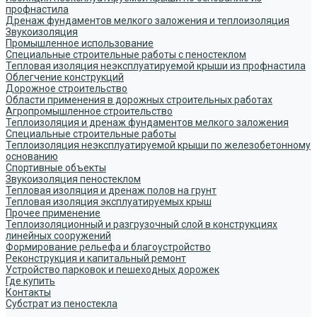
профнастила
Дренаж фундаментов мелкого заложения и теплоизоляция
Звукоизоляция
Промышленное использование
Специальные строительные работы с пеностеклом
Тепловая изоляция неэксплуатируемой крыши из профнастила
Облегчение конструкций
Дорожное строительство
Области применения в дорожных строительных работах
Агропромышленное строительство
Теплоизоляция и дренаж фундаментов мелкого заложения
Специальные строительные работы
Теплоизоляция неэксплуатируемой крыши по железобетонному
основанию
Спортивные объекты
Звукоизоляция пеностеклом
Тепловая изоляция и дренаж полов на грунт
Тепловая изоляция эксплуатируемых крыш
Прочее применение
Теплоизоляционный и разгрузочный слой в конструкциях
линейных сооружений
Формирование рельефа и благоустройство
Реконструкция и капитальный ремонт
Устройство парковок и пешеходных дорожек
Где купить
Контакты
Субстрат из пеностекла