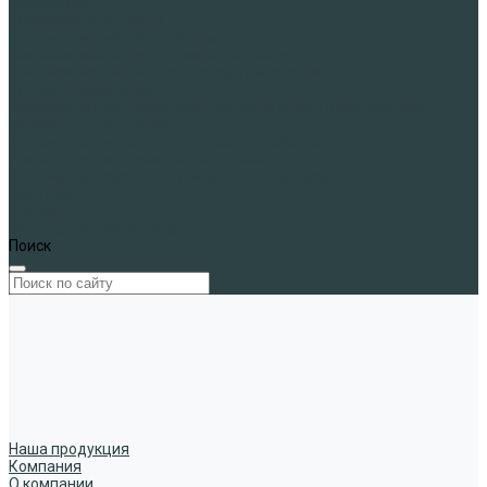
основанию
Спортивные объекты
Звукоизоляция пеностеклом
Тепловая изоляция и дренаж полов на грунт
Тепловая изоляция эксплуатируемых крыш
Прочее применение
Теплоизоляционный и разгрузочный слой в конструкциях
линейных сооружений
Формирование рельефа и благоустройство
Реконструкция и капитальный ремонт
Устройство парковок и пешеходных дорожек
Где купить
Контакты
Субстрат из пеностекла
Поиск
Наша продукция
Компания
О компании