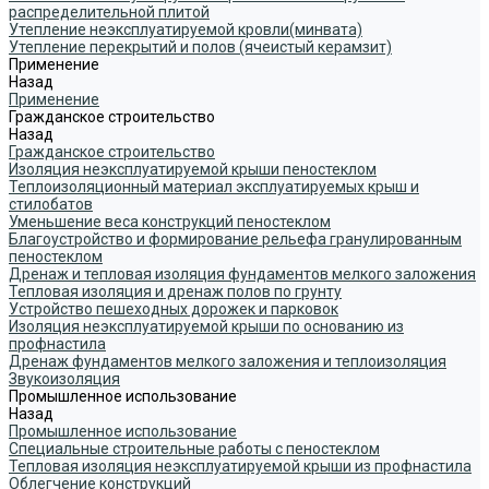
распределительной плитой
Утепление неэксплуатируемой кровли(минвата)
Утепление перекрытий и полов (ячеистый керамзит)
Применение
Назад
Применение
Гражданское строительство
Назад
Гражданское строительство
Изоляция неэксплуатируемой крыши пеностеклом
Теплоизоляционный материал эксплуатируемых крыш и
стилобатов
Уменьшение веса конструкций пеностеклом
Благоустройство и формирование рельефа гранулированным
пеностеклом
Дренаж и тепловая изоляция фундаментов мелкого заложения
Тепловая изоляция и дренаж полов по грунту
Устройство пешеходных дорожек и парковок
Изоляция неэксплуатируемой крыши по основанию из
профнастила
Дренаж фундаментов мелкого заложения и теплоизоляция
Звукоизоляция
Промышленное использование
Назад
Промышленное использование
Специальные строительные работы с пеностеклом
Тепловая изоляция неэксплуатируемой крыши из профнастила
Облегчение конструкций