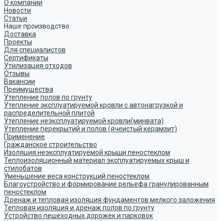
О компании
Новости
Статьи
Наше производство
Доставка
Проекты
Для специалистов
Сертификаты
Утилизация отходов
Отзывы
Вакансии
Преимущества
Утепление полов по грунту
Утепление эксплуатируемой кровли с автонагрузкой и
распределительной плитой
Утепление неэксплуатируемой кровли(минвата)
Утепление перекрытий и полов (ячеистый керамзит)
Применение
Гражданское строительство
Изоляция неэксплуатируемой крыши пеностеклом
Теплоизоляционный материал эксплуатируемых крыш и
стилобатов
Уменьшение веса конструкций пеностеклом
Благоустройство и формирование рельефа гранулированным
пеностеклом
Дренаж и тепловая изоляция фундаментов мелкого заложения
Тепловая изоляция и дренаж полов по грунту
Устройство пешеходных дорожек и парковок