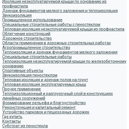
Изоляция неэксплуатируемой крыши по основанию из
профнастила
Дренаж фундаментов мелкого заложения и теплоизоляция
Звукоизоляция
Промышленное использование
Специальные строительные работы с пеностеклом
Тепловая изоляция неэксплуатируемой крыши из профнастила
Облегчение конструкций
Дорожное строительство
Области применения в дорожных строительных работах
Агропромышленное строительство
Теплоизоляция и дренаж фундаментов мелкого заложения
Специальные строительные работы
Теплоизоляция неэксплуатируемой крыши по железобетонному
основанию
Спортивные объекты
Звукоизоляция пеностеклом
Тепловая изоляция и дренаж полов на грунт
Тепловая изоляция эксплуатируемых крыш
Прочее применение
Теплоизоляционный и разгрузочный слой в конструкциях
линейных сооружений
Формирование рельефа и благоустройство
Реконструкция и капитальный ремонт
Устройство парковок и пешеходных дорожек
Где купить
Контакты
Субстрат из пеностекла