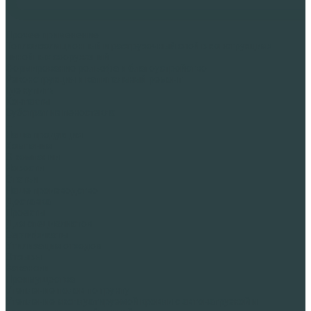
Прочее применение
Теплоизоляционный и разгрузочный слой в конструкциях
линейных сооружений
Формирование рельефа и благоустройство
Реконструкция и капитальный ремонт
Где купить
Контакты
Субстрат из пеностекла
...
Наша продукция
Компания
О компании
Новости
Статьи
Наше производство
Доставка
Проекты
Для специалистов
Сертификаты
Утилизация отходов
Отзывы
Вакансии
Преимущества
Утепление полов по грунту
Утепление эксплуатируемой кровли с автонагрузкой и