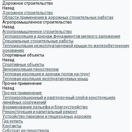
Дорожное строительство
Назад
Дорожное строительство
Области применения в дорожных строительных работах
Агропромышленное строительство
Назад
Агропромышленное строительство
Теплоизоляция и дренаж фундаментов мелкого заложения
Специальные строительные работы
Теплоизоляция неэксплуатируемой крыши по железобетонному
основанию
Спортивные объекты
Назад
Спортивные объекты
Звукоизоляция пеностеклом
Тепловая изоляция и дренаж полов на грунт
Тепловая изоляция эксплуатируемых крыш
Прочее применение
Назад
Прочее применение
Теплоизоляционный и разгрузочный слой в конструкциях
линейных сооружений
Формирование рельефа и благоустройство
Реконструкция и капитальный ремонт
Устройство парковок и пешеходных дорожек
Где купить
Контакты
Субстрат из пеностекла