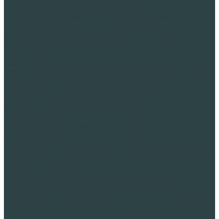
распределительной плитой
Утепление неэксплуатируемой кровли(минвата)
Утепление перекрытий и полов (ячеистый керамзит)
Применение
Гражданское строительство
Изоляция неэксплуатируемой крыши пеностеклом
Теплоизоляционный материал эксплуатируемых крыш и
стилобатов
Уменьшение веса конструкций пеностеклом
Благоустройство и формирование рельефа гранулированным
пеностеклом
Дренаж и тепловая изоляция фундаментов мелкого заложения
Тепловая изоляция и дренаж полов по грунту
Устройство пешеходных дорожек и парковок
Изоляция неэксплуатируемой крыши по основанию из
профнастила
Дренаж фундаментов мелкого заложения и теплоизоляция
Звукоизоляция
Промышленное использование
Специальные строительные работы с пеностеклом
Тепловая изоляция неэксплуатируемой крыши из профнастила
Облегчение конструкций
Дорожное строительство
Области применения в дорожных строительных работах
Агропромышленное строительство
Теплоизоляция и дренаж фундаментов мелкого заложения
Специальные строительные работы
Теплоизоляция неэксплуатируемой крыши по железобетонному