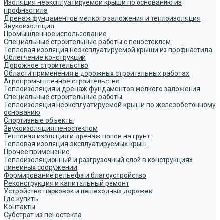
Изоляция неэксплуатируемой крыши по основанию из
профнастила
Дренаж фундаментов мелкого заложения и теплоизоляция
Звукоизоляция
Промышленное использование
Специальные строительные работы с пеностеклом
Тепловая изоляция неэксплуатируемой крыши из профнастила
Облегчение конструкций
Дорожное строительство
Области применения в дорожных строительных работах
Агропромышленное строительство
Теплоизоляция и дренаж фундаментов мелкого заложения
Специальные строительные работы
Теплоизоляция неэксплуатируемой крыши по железобетонному
основанию
Спортивные объекты
Звукоизоляция пеностеклом
Тепловая изоляция и дренаж полов на грунт
Тепловая изоляция эксплуатируемых крыш
Прочее применение
Теплоизоляционный и разгрузочный слой в конструкциях
линейных сооружений
Формирование рельефа и благоустройство
Реконструкция и капитальный ремонт
Устройство парковок и пешеходных дорожек
Где купить
Контакты
Субстрат из пеностекла