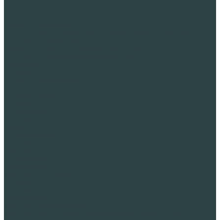
Прочее применение
Теплоизоляционный и разгрузочный слой в конструкциях
линейных сооружений
Формирование рельефа и благоустройство
Реконструкция и капитальный ремонт
Где купить
Контакты
Субстрат из пеностекла
...
Наша продукция
Компания
О компании
Новости
Статьи
Наше производство
Доставка
Проекты
Для специалистов
Сертификаты
Утилизация отходов
Отзывы
Вакансии
Преимущества
Утепление полов по грунту
Утепление эксплуатируемой кровли с автонагрузкой и