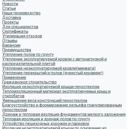
Новости
Статьи
Наше производство
Доставка
Проекты
Для специалистов
Сертификаты
Утилизация отходов
Отзывы
Вакансии
Преимущества
Утепление полов по грунту
Утепление эксплуатируемой кровли с автонагрузкой и
распределительной плитой
Утепление неэксплуатируемой кровли(минвата)
Утепление перекрытий и полов (ячеистый керамзит)
Применение
Гражданское строительство
Изоляция неэксплуатируемой крыши пеностеклом
Теплоизоляционный материал эксплуатируемых крыш и
стилобатов
Уменьшение веса конструкций пеностеклом
Благоустройство и формирование рельефа гранулированным
пеностеклом
Дренаж и тепловая изоляция фундаментов мелкого заложения
Тепловая изоляция и дренаж полов по грунту
Устройство пешеходных дорожек и парковок
Изоляция неэксплуатируемой крыши по основанию из