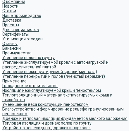
О компании
Новости
Статьи
Наше производство
Доставка
Проекты
Для специалистов
Сертификаты
Утилизация отходов
Отзывы
Вакансии
Преимущества
Утепление полов по грунту
Утепление эксплуатируемой кровли с автонагрузкой и
распределительной плитой
Утепление неэксплуатируемой кровли(минвата)
Утепление перекрытий и полов (ячеистый керамзит)
Применение
Гражданское строительство
Изоляция неэксплуатируемой крыши пеностеклом
Теплоизоляционный материал эксплуатируемых крыш и
стилобатов
Уменьшение веса конструкций пеностеклом
Благоустройство и формирование рельефа гранулированным
пеностеклом
Дренаж и тепловая изоляция фундаментов мелкого заложения
Тепловая изоляция и дренаж полов по грунту
Устройство пешеходных дорожек и парковок