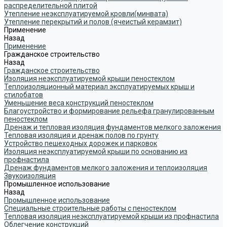
распределительной плитой
Утепление неэксплуатируемой кровли(минвата)
Утепление перекрытий и полов (ячеистый керамзит)
Применение
Назад
Применение
Гражданское строительство
Назад
Гражданское строительство
Изоляция неэксплуатируемой крыши пеностеклом
Теплоизоляционный материал эксплуатируемых крыш и
стилобатов
Уменьшение веса конструкций пеностеклом
Благоустройство и формирование рельефа гранулированным
пеностеклом
Дренаж и тепловая изоляция фундаментов мелкого заложения
Тепловая изоляция и дренаж полов по грунту
Устройство пешеходных дорожек и парковок
Изоляция неэксплуатируемой крыши по основанию из
профнастила
Дренаж фундаментов мелкого заложения и теплоизоляция
Звукоизоляция
Промышленное использование
Назад
Промышленное использование
Специальные строительные работы с пеностеклом
Тепловая изоляция неэксплуатируемой крыши из профнастила
Облегчение конструкций