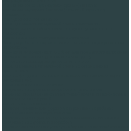
распределительной плитой
Утепление неэксплуатируемой кровли(минвата)
Утепление перекрытий и полов (ячеистый керамзит)
Применение
Гражданское строительство
Изоляция неэксплуатируемой крыши пеностеклом
Теплоизоляционный материал эксплуатируемых крыш и
стилобатов
Уменьшение веса конструкций пеностеклом
Благоустройство и формирование рельефа гранулированным
пеностеклом
Дренаж и тепловая изоляция фундаментов мелкого заложения
Тепловая изоляция и дренаж полов по грунту
Устройство пешеходных дорожек и парковок
Изоляция неэксплуатируемой крыши по основанию из
профнастила
Дренаж фундаментов мелкого заложения и теплоизоляция
Звукоизоляция
Промышленное использование
Специальные строительные работы с пеностеклом
Тепловая изоляция неэксплуатируемой крыши из профнастила
Облегчение конструкций
Дорожное строительство
Области применения в дорожных строительных работах
Агропромышленное строительство
Теплоизоляция и дренаж фундаментов мелкого заложения
Специальные строительные работы
Теплоизоляция неэксплуатируемой крыши по железобетонному