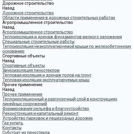
Дорожное строительство
Назад
Дорожное строительство
Области применения в дорожных строительных работах
Агропромышленное строительство
Назад
Агропромышленное строительство
Теплоизоляция и дренаж фундаментов мелкого заложения
Специальные строительные работы
Теплоизоляция неэксплуатируемой крыши по железобетонному
основанию
Спортивные объекты
Назад
Спортивные объекты
Звукоизоляция пеностеклом
Тепловая изоляция и дренаж полов на грунт
Тепловая изоляция эксплуатируемых крыш
Прочее применение
Назад
Прочее применение
Теплоизоляционный и разгрузочный слой в конструкциях
линейных сооружений
Формирование рельефа и благоустройство
Реконструкция и капитальный ремонт
Устройство парковок и пешеходных дорожек
Где купить
Контакты
Субстрат из пеностекла