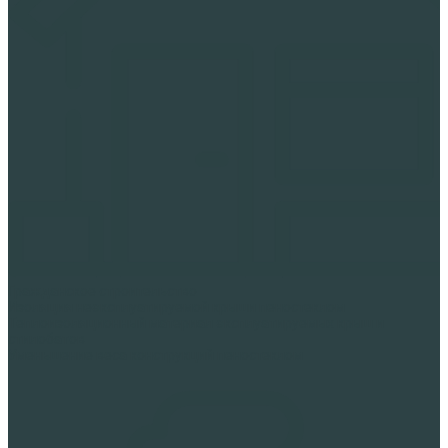
Гражданское строительство
Изоляция неэксплуатируемой крыши пеностеклом
Теплоизоляционный материал эксплуатируемых крыш и
стилобатов
Уменьшение веса конструкций пеностеклом