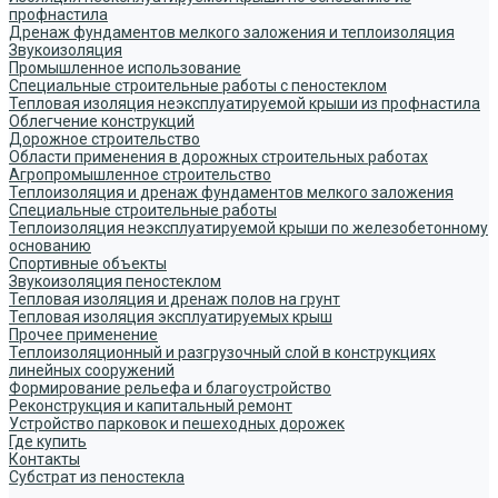
профнастила
Дренаж фундаментов мелкого заложения и теплоизоляция
Звукоизоляция
Промышленное использование
Специальные строительные работы с пеностеклом
Тепловая изоляция неэксплуатируемой крыши из профнастила
Облегчение конструкций
Дорожное строительство
Области применения в дорожных строительных работах
Агропромышленное строительство
Теплоизоляция и дренаж фундаментов мелкого заложения
Специальные строительные работы
Теплоизоляция неэксплуатируемой крыши по железобетонному
основанию
Спортивные объекты
Звукоизоляция пеностеклом
Тепловая изоляция и дренаж полов на грунт
Тепловая изоляция эксплуатируемых крыш
Прочее применение
Теплоизоляционный и разгрузочный слой в конструкциях
линейных сооружений
Формирование рельефа и благоустройство
Реконструкция и капитальный ремонт
Устройство парковок и пешеходных дорожек
Где купить
Контакты
Субстрат из пеностекла