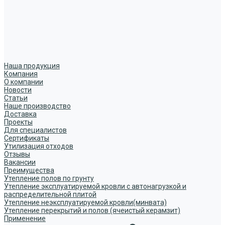
Наша продукция
Компания
О компании
Новости
Статьи
Наше производство
Доставка
Проекты
Для специалистов
Сертификаты
Утилизация отходов
Отзывы
Вакансии
Преимущества
Утепление полов по грунту
Утепление эксплуатируемой кровли с автонагрузкой и
распределительной плитой
Утепление неэксплуатируемой кровли(минвата)
Утепление перекрытий и полов (ячеистый керамзит)
Применение