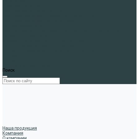
основанию
Спортивные объекты
Звукоизоляция пеностеклом
Тепловая изоляция и дренаж полов на грунт
Тепловая изоляция эксплуатируемых крыш
Прочее применение
Теплоизоляционный и разгрузочный слой в конструкциях
линейных сооружений
Формирование рельефа и благоустройство
Реконструкция и капитальный ремонт
Устройство парковок и пешеходных дорожек
Где купить
Контакты
Субстрат из пеностекла
Поиск
Наша продукция
Компания
О компании