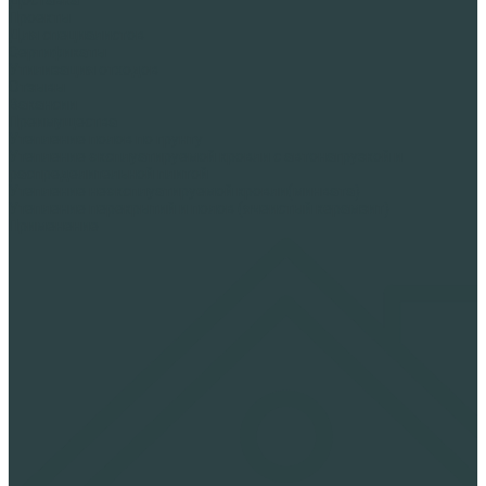
Проекты
Для специалистов
Сертификаты
Утилизация отходов
Отзывы
Вакансии
Преимущества
Утепление полов по грунту
Утепление эксплуатируемой кровли с автонагрузкой и
распределительной плитой
Утепление неэксплуатируемой кровли(минвата)
Утепление перекрытий и полов (ячеистый керамзит)
Применение