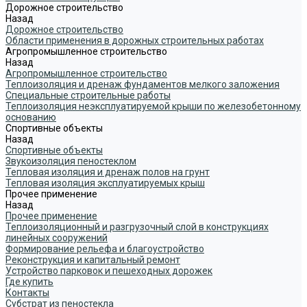
Дорожное строительство
Назад
Дорожное строительство
Области применения в дорожных строительных работах
Агропромышленное строительство
Назад
Агропромышленное строительство
Теплоизоляция и дренаж фундаментов мелкого заложения
Специальные строительные работы
Теплоизоляция неэксплуатируемой крыши по железобетонному
основанию
Спортивные объекты
Назад
Спортивные объекты
Звукоизоляция пеностеклом
Тепловая изоляция и дренаж полов на грунт
Тепловая изоляция эксплуатируемых крыш
Прочее применение
Назад
Прочее применение
Теплоизоляционный и разгрузочный слой в конструкциях
линейных сооружений
Формирование рельефа и благоустройство
Реконструкция и капитальный ремонт
Устройство парковок и пешеходных дорожек
Где купить
Контакты
Субстрат из пеностекла