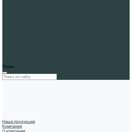
основанию
Спортивные объекты
Звукоизоляция пеностеклом
Тепловая изоляция и дренаж полов на грунт
Тепловая изоляция эксплуатируемых крыш
Прочее применение
Теплоизоляционный и разгрузочный слой в конструкциях
линейных сооружений
Формирование рельефа и благоустройство
Реконструкция и капитальный ремонт
Устройство парковок и пешеходных дорожек
Где купить
Контакты
Субстрат из пеностекла
Поиск
Наша продукция
Компания
О компании