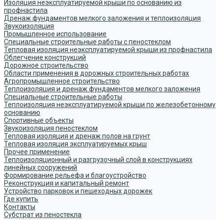
Изоляция неэксплуатируемой крыши по основанию из
профнастила
Дренаж фундаментов мелкого заложения и теплоизоляция
Звукоизоляция
Промышленное использование
Специальные строительные работы с пеностеклом
Тепловая изоляция неэксплуатируемой крыши из профнастила
Облегчение конструкций
Дорожное строительство
Области применения в дорожных строительных работах
Агропромышленное строительство
Теплоизоляция и дренаж фундаментов мелкого заложения
Специальные строительные работы
Теплоизоляция неэксплуатируемой крыши по железобетонному
основанию
Спортивные объекты
Звукоизоляция пеностеклом
Тепловая изоляция и дренаж полов на грунт
Тепловая изоляция эксплуатируемых крыш
Прочее применение
Теплоизоляционный и разгрузочный слой в конструкциях
линейных сооружений
Формирование рельефа и благоустройство
Реконструкция и капитальный ремонт
Устройство парковок и пешеходных дорожек
Где купить
Контакты
Субстрат из пеностекла