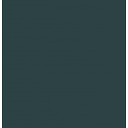
распределительной плитой
Утепление неэксплуатируемой кровли(минвата)
Утепление перекрытий и полов (ячеистый керамзит)
Применение
Гражданское строительство
Изоляция неэксплуатируемой крыши пеностеклом
Теплоизоляционный материал эксплуатируемых крыш и
стилобатов
Уменьшение веса конструкций пеностеклом
Благоустройство и формирование рельефа гранулированным
пеностеклом
Дренаж и тепловая изоляция фундаментов мелкого заложения
Тепловая изоляция и дренаж полов по грунту
Устройство пешеходных дорожек и парковок
Изоляция неэксплуатируемой крыши по основанию из
профнастила
Дренаж фундаментов мелкого заложения и теплоизоляция
Звукоизоляция
Промышленное использование
Специальные строительные работы с пеностеклом
Тепловая изоляция неэксплуатируемой крыши из профнастила
Облегчение конструкций
Дорожное строительство
Области применения в дорожных строительных работах
Агропромышленное строительство
Теплоизоляция и дренаж фундаментов мелкого заложения
Специальные строительные работы
Теплоизоляция неэксплуатируемой крыши по железобетонному