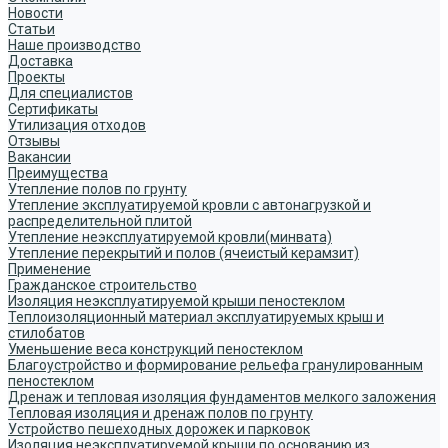
Новости
Статьи
Наше производство
Доставка
Проекты
Для специалистов
Сертификаты
Утилизация отходов
Отзывы
Вакансии
Преимущества
Утепление полов по грунту
Утепление эксплуатируемой кровли с автонагрузкой и
распределительной плитой
Утепление неэксплуатируемой кровли(минвата)
Утепление перекрытий и полов (ячеистый керамзит)
Применение
Гражданское строительство
Изоляция неэксплуатируемой крыши пеностеклом
Теплоизоляционный материал эксплуатируемых крыш и
стилобатов
Уменьшение веса конструкций пеностеклом
Благоустройство и формирование рельефа гранулированным
пеностеклом
Дренаж и тепловая изоляция фундаментов мелкого заложения
Тепловая изоляция и дренаж полов по грунту
Устройство пешеходных дорожек и парковок
Изоляция неэксплуатируемой крыши по основанию из