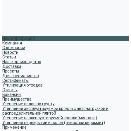
Наша продукция
Компания
О компании
Новости
Статьи
Наше производство
Доставка
Проекты
Для специалистов
Сертификаты
Утилизация отходов
Отзывы
Вакансии
Преимущества
Утепление полов по грунту
Утепление эксплуатируемой кровли с автонагрузкой и
распределительной плитой
Утепление неэксплуатируемой кровли(минвата)
Утепление перекрытий и полов (ячеистый керамзит)
Применение