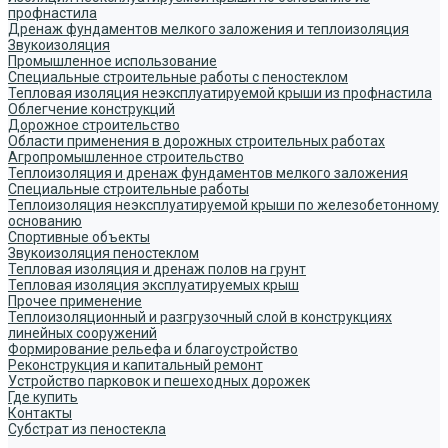
профнастила
Дренаж фундаментов мелкого заложения и теплоизоляция
Звукоизоляция
Промышленное использование
Специальные строительные работы с пеностеклом
Тепловая изоляция неэксплуатируемой крыши из профнастила
Облегчение конструкций
Дорожное строительство
Области применения в дорожных строительных работах
Агропромышленное строительство
Теплоизоляция и дренаж фундаментов мелкого заложения
Специальные строительные работы
Теплоизоляция неэксплуатируемой крыши по железобетонному
основанию
Спортивные объекты
Звукоизоляция пеностеклом
Тепловая изоляция и дренаж полов на грунт
Тепловая изоляция эксплуатируемых крыш
Прочее применение
Теплоизоляционный и разгрузочный слой в конструкциях
линейных сооружений
Формирование рельефа и благоустройство
Реконструкция и капитальный ремонт
Устройство парковок и пешеходных дорожек
Где купить
Контакты
Субстрат из пеностекла