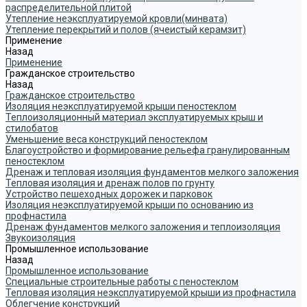
распределительной плитой
Утепление неэксплуатируемой кровли(минвата)
Утепление перекрытий и полов (ячеистый керамзит)
Применение
Назад
Применение
Гражданское строительство
Назад
Гражданское строительство
Изоляция неэксплуатируемой крыши пеностеклом
Теплоизоляционный материал эксплуатируемых крыш и
стилобатов
Уменьшение веса конструкций пеностеклом
Благоустройство и формирование рельефа гранулированным
пеностеклом
Дренаж и тепловая изоляция фундаментов мелкого заложения
Тепловая изоляция и дренаж полов по грунту
Устройство пешеходных дорожек и парковок
Изоляция неэксплуатируемой крыши по основанию из
профнастила
Дренаж фундаментов мелкого заложения и теплоизоляция
Звукоизоляция
Промышленное использование
Назад
Промышленное использование
Специальные строительные работы с пеностеклом
Тепловая изоляция неэксплуатируемой крыши из профнастила
Облегчение конструкций