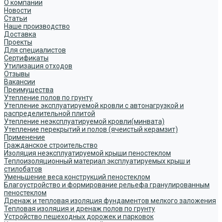
О компании
Новости
Статьи
Наше производство
Доставка
Проекты
Для специалистов
Сертификаты
Утилизация отходов
Отзывы
Вакансии
Преимущества
Утепление полов по грунту
Утепление эксплуатируемой кровли с автонагрузкой и
распределительной плитой
Утепление неэксплуатируемой кровли(минвата)
Утепление перекрытий и полов (ячеистый керамзит)
Применение
Гражданское строительство
Изоляция неэксплуатируемой крыши пеностеклом
Теплоизоляционный материал эксплуатируемых крыш и
стилобатов
Уменьшение веса конструкций пеностеклом
Благоустройство и формирование рельефа гранулированным
пеностеклом
Дренаж и тепловая изоляция фундаментов мелкого заложения
Тепловая изоляция и дренаж полов по грунту
Устройство пешеходных дорожек и парковок