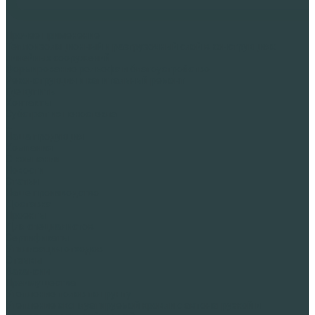
Прочее применение
Теплоизоляционный и разгрузочный слой в конструкциях
линейных сооружений
Формирование рельефа и благоустройство
Реконструкция и капитальный ремонт
Где купить
Контакты
Субстрат из пеностекла
...
Наша продукция
Компания
О компании
Новости
Статьи
Наше производство
Доставка
Проекты
Для специалистов
Сертификаты
Утилизация отходов
Отзывы
Вакансии
Преимущества
Утепление полов по грунту
Утепление эксплуатируемой кровли с автонагрузкой и