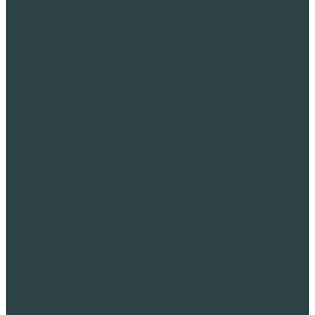
Проекты
Для специалистов
Сертификаты
Утилизация отходов
Отзывы
Вакансии
Преимущества
Утепление полов по грунту
Утепление эксплуатируемой кровли с автонагрузкой и
распределительной плитой
Утепление неэксплуатируемой кровли(минвата)
Утепление перекрытий и полов (ячеистый керамзит)
Применение