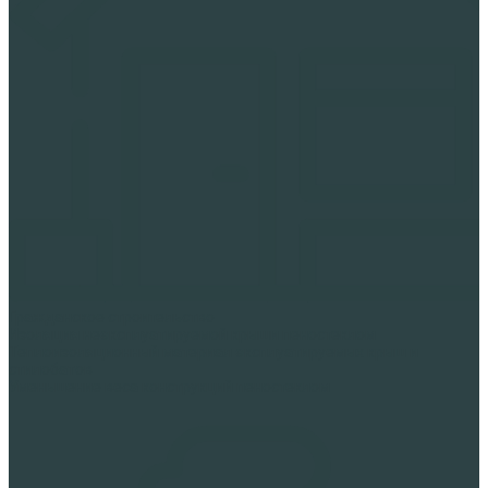
Гражданское строительство
Изоляция неэксплуатируемой крыши пеностеклом
Теплоизоляционный материал эксплуатируемых крыш и
стилобатов
Уменьшение веса конструкций пеностеклом