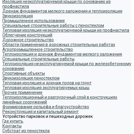
Изоляция неэксплуатируемой крыши по основанию из
профнастила
Дренаж фундаментов мелкого заложения и теплоизоляция
Звукоизоляция
Промышленное использование
Специальные строительные работы с пеностеклом
Тепловая изоляция неэксплуатируемой крыши из профнастила
Облегчение конструкций
Дорожное строительство
Области применения в дорожных строительных работах
Агропромышленное строительство
Теплоизоляция и дренаж фундаментов мелкого заложения
Специальные строительные работы
Теплоизоляция неэксплуатируемой крыши по железобетонному
основанию
Спортивные объекты
Звукоизоляция пеностеклом
Тепловая изоляция и дренаж полов на грунт
Тепловая изоляция эксплуатируемых крыш
Прочее применение
Теплоизоляционный и разгрузочный слой в конструкциях
линейных сооружений
Формирование рельефа и благоустройство
Реконструкция и капитальный ремонт
Устройство парковок и пешеходных дорожек
Где купить
Контакты
Субстрат из пеностекла