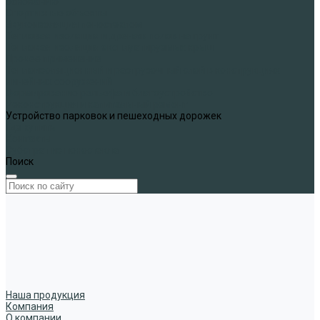
основанию
Спортивные объекты
Звукоизоляция пеностеклом
Тепловая изоляция и дренаж полов на грунт
Тепловая изоляция эксплуатируемых крыш
Прочее применение
Теплоизоляционный и разгрузочный слой в конструкциях
линейных сооружений
Формирование рельефа и благоустройство
Реконструкция и капитальный ремонт
Устройство парковок и пешеходных дорожек
Где купить
Контакты
Субстрат из пеностекла
Поиск
Наша продукция
Компания
О компании