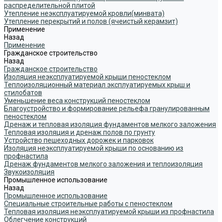
распределительной плитой
Утепление неэксплуатируемой кровли(минвата)
Утепление перекрытий и полов (ячеистый керамзит)
Применение
Назад
Применение
Гражданское строительство
Назад
Гражданское строительство
Изоляция неэксплуатируемой крыши пеностеклом
Теплоизоляционный материал эксплуатируемых крыш и
стилобатов
Уменьшение веса конструкций пеностеклом
Благоустройство и формирование рельефа гранулированным
пеностеклом
Дренаж и тепловая изоляция фундаментов мелкого заложения
Тепловая изоляция и дренаж полов по грунту
Устройство пешеходных дорожек и парковок
Изоляция неэксплуатируемой крыши по основанию из
профнастила
Дренаж фундаментов мелкого заложения и теплоизоляция
Звукоизоляция
Промышленное использование
Назад
Промышленное использование
Специальные строительные работы с пеностеклом
Тепловая изоляция неэксплуатируемой крыши из профнастила
Облегчение конструкций