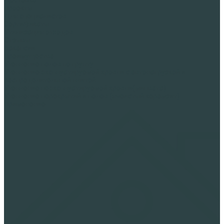
Проекты
Для специалистов
Сертификаты
Утилизация отходов
Отзывы
Вакансии
Преимущества
Утепление полов по грунту
Утепление эксплуатируемой кровли с автонагрузкой и
распределительной плитой
Утепление неэксплуатируемой кровли(минвата)
Утепление перекрытий и полов (ячеистый керамзит)
Применение