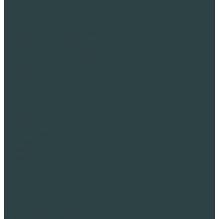
Прочее применение
Теплоизоляционный и разгрузочный слой в конструкциях
линейных сооружений
Формирование рельефа и благоустройство
Реконструкция и капитальный ремонт
Где купить
Контакты
Субстрат из пеностекла
...
Наша продукция
Компания
О компании
Новости
Статьи
Наше производство
Доставка
Проекты
Для специалистов
Сертификаты
Утилизация отходов
Отзывы
Вакансии
Преимущества
Утепление полов по грунту
Утепление эксплуатируемой кровли с автонагрузкой и