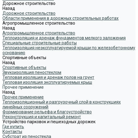
Дорожное строительство
Назад
Дорожное строительство
Области применения в дорожных строительных работах
Агропромышленное строительство
Назад
Агропромышленное строительство
Теплоизоляция и дренаж фундаментов мелкого заложения
Специальные строительные работы
Теплоизоляция неэксплуатируемой крыши по железобетонному
основанию
Спортивные объекты
Назад
Спортивные объекты
Звукоизоляция пеностеклом
Тепловая изоляция и дренаж полов на грунт
Тепловая изоляция эксплуатируемых крыш
Прочее применение
Назад
Прочее применение
Теплоизоляционный и разгрузочный слой в конструкциях
линейных сооружений
Формирование рельефа и благоустройство
Реконструкция и капитальный ремонт
Устройство парковок и пешеходных дорожек
Где купить
Контакты
Субстрат из пеностекла