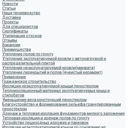
Новости
Статьи
Наше производство
Доставка
Проекты
Для специалистов
Сертификаты
Утилизация отходов
Отзывы
Вакансии
Преимущества
Утепление полов по грунту
Утепление эксплуатируемой кровли с автонагрузкой и
распределительной плитой
Утепление неэксплуатируемой кровли(минвата)
Утепление перекрытий и полов (ячеистый керамзит)
Применение
Гражданское строительство
Изоляция неэксплуатируемой крыши пеностеклом
Теплоизоляционный материал эксплуатируемых крыш и
стилобатов
Уменьшение веса конструкций пеностеклом
Благоустройство и формирование рельефа гранулированным
пеностеклом
Дренаж и тепловая изоляция фундаментов мелкого заложения
Тепловая изоляция и дренаж полов по грунту
Устройство пешеходных дорожек и парковок
Изоляция неэксплуатируемой крыши по основанию из