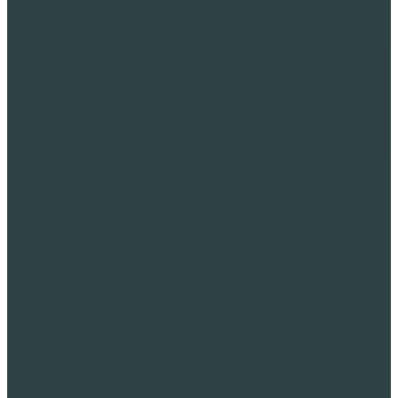
Гражданское строительство
Изоляция неэксплуатируемой крыши пеностеклом
Теплоизоляционный материал эксплуатируемых крыш и
стилобатов
Уменьшение веса конструкций пеностеклом