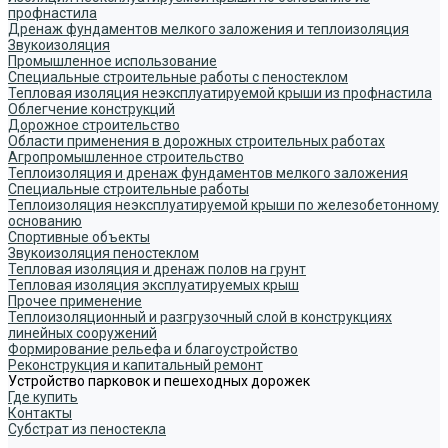
профнастила
Дренаж фундаментов мелкого заложения и теплоизоляция
Звукоизоляция
Промышленное использование
Специальные строительные работы с пеностеклом
Тепловая изоляция неэксплуатируемой крыши из профнастила
Облегчение конструкций
Дорожное строительство
Области применения в дорожных строительных работах
Агропромышленное строительство
Теплоизоляция и дренаж фундаментов мелкого заложения
Специальные строительные работы
Теплоизоляция неэксплуатируемой крыши по железобетонному
основанию
Спортивные объекты
Звукоизоляция пеностеклом
Тепловая изоляция и дренаж полов на грунт
Тепловая изоляция эксплуатируемых крыш
Прочее применение
Теплоизоляционный и разгрузочный слой в конструкциях
линейных сооружений
Формирование рельефа и благоустройство
Реконструкция и капитальный ремонт
Устройство парковок и пешеходных дорожек
Где купить
Контакты
Субстрат из пеностекла