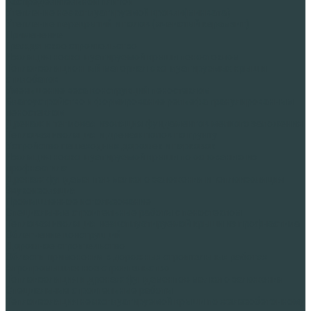
распределительной плитой
Утепление неэксплуатируемой кровли(минвата)
Утепление перекрытий и полов (ячеистый керамзит)
Применение
Гражданское строительство
Изоляция неэксплуатируемой крыши пеностеклом
Теплоизоляционный материал эксплуатируемых крыш и
стилобатов
Уменьшение веса конструкций пеностеклом
Благоустройство и формирование рельефа гранулированным
пеностеклом
Дренаж и тепловая изоляция фундаментов мелкого заложения
Тепловая изоляция и дренаж полов по грунту
Устройство пешеходных дорожек и парковок
Изоляция неэксплуатируемой крыши по основанию из
профнастила
Дренаж фундаментов мелкого заложения и теплоизоляция
Звукоизоляция
Промышленное использование
Специальные строительные работы с пеностеклом
Тепловая изоляция неэксплуатируемой крыши из профнастила
Облегчение конструкций
Дорожное строительство
Области применения в дорожных строительных работах
Агропромышленное строительство
Теплоизоляция и дренаж фундаментов мелкого заложения
Специальные строительные работы
Теплоизоляция неэксплуатируемой крыши по железобетонному