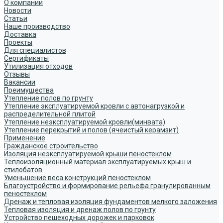
О компании
Новости
Статьи
Наше производство
Доставка
Проекты
Для специалистов
Сертификаты
Утилизация отходов
Отзывы
Вакансии
Преимущества
Утепление полов по грунту
Утепление эксплуатируемой кровли с автонагрузкой и
распределительной плитой
Утепление неэксплуатируемой кровли(минвата)
Утепление перекрытий и полов (ячеистый керамзит)
Применение
Гражданское строительство
Изоляция неэксплуатируемой крыши пеностеклом
Теплоизоляционный материал эксплуатируемых крыш и
стилобатов
Уменьшение веса конструкций пеностеклом
Благоустройство и формирование рельефа гранулированным
пеностеклом
Дренаж и тепловая изоляция фундаментов мелкого заложения
Тепловая изоляция и дренаж полов по грунту
Устройство пешеходных дорожек и парковок