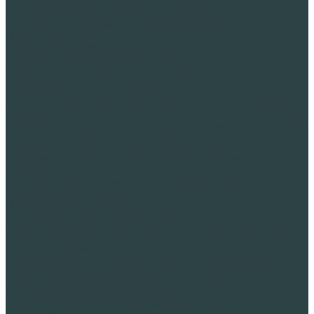
распределительной плитой
Утепление неэксплуатируемой кровли(минвата)
Утепление перекрытий и полов (ячеистый керамзит)
Применение
Гражданское строительство
Изоляция неэксплуатируемой крыши пеностеклом
Теплоизоляционный материал эксплуатируемых крыш и
стилобатов
Уменьшение веса конструкций пеностеклом
Благоустройство и формирование рельефа гранулированным
пеностеклом
Дренаж и тепловая изоляция фундаментов мелкого заложения
Тепловая изоляция и дренаж полов по грунту
Устройство пешеходных дорожек и парковок
Изоляция неэксплуатируемой крыши по основанию из
профнастила
Дренаж фундаментов мелкого заложения и теплоизоляция
Звукоизоляция
Промышленное использование
Специальные строительные работы с пеностеклом
Тепловая изоляция неэксплуатируемой крыши из профнастила
Облегчение конструкций
Дорожное строительство
Области применения в дорожных строительных работах
Агропромышленное строительство
Теплоизоляция и дренаж фундаментов мелкого заложения
Специальные строительные работы
Теплоизоляция неэксплуатируемой крыши по железобетонному