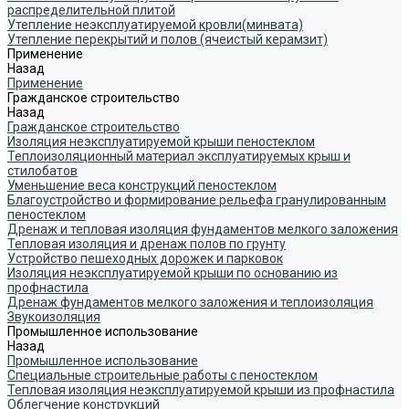
распределительной плитой
Утепление неэксплуатируемой кровли(минвата)
Утепление перекрытий и полов (ячеистый керамзит)
Применение
Назад
Применение
Гражданское строительство
Назад
Гражданское строительство
Изоляция неэксплуатируемой крыши пеностеклом
Теплоизоляционный материал эксплуатируемых крыш и
стилобатов
Уменьшение веса конструкций пеностеклом
Благоустройство и формирование рельефа гранулированным
пеностеклом
Дренаж и тепловая изоляция фундаментов мелкого заложения
Тепловая изоляция и дренаж полов по грунту
Устройство пешеходных дорожек и парковок
Изоляция неэксплуатируемой крыши по основанию из
профнастила
Дренаж фундаментов мелкого заложения и теплоизоляция
Звукоизоляция
Промышленное использование
Назад
Промышленное использование
Специальные строительные работы с пеностеклом
Тепловая изоляция неэксплуатируемой крыши из профнастила
Облегчение конструкций