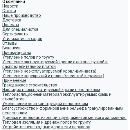
О компании
Новости
Статьи
Наше производство
Доставка
Проекты
Для специалистов
Сертификаты
Утилизация отходов
Отзывы
Вакансии
Преимущества
Утепление полов по грунту
Утепление эксплуатируемой кровли с автонагрузкой и
распределительной плитой
Утепление неэксплуатируемой кровли(минвата)
Утепление перекрытий и полов (ячеистый керамзит)
Применение
Гражданское строительство
Изоляция неэксплуатируемой крыши пеностеклом
Теплоизоляционный материал эксплуатируемых крыш и
стилобатов
Уменьшение веса конструкций пеностеклом
Благоустройство и формирование рельефа гранулированным
пеностеклом
Дренаж и тепловая изоляция фундаментов мелкого заложения
Тепловая изоляция и дренаж полов по грунту
Устройство пешеходных дорожек и парковок