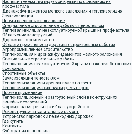
Изоляция неэксплуатируемой крыши по основанию из
профнастила
Дренаж фундаментов мелкого заложения и теплоизоляция
Звукоизоляция
Промышленное использование
Специальные строительные работы с пеностеклом
Тепловая изоляция неэксплуатируемой крыши из профнастила
Облегчение конструкций
Дорожное строительство
Области применения в дорожных строительных работах
Агропромышленное строительство
Теплоизоляция и дренаж фундаментов мелкого заложения
Специальные строительные работы
Теплоизоляция неэксплуатируемой крыши по железобетонному
основанию
Спортивные объекты
Звукоизоляция пеностеклом
Тепловая изоляция и дренаж полов на грунт
Тепловая изоляция эксплуатируемых крыш
Прочее применение
Теплоизоляционный и разгрузочный слой в конструкциях
линейных сооружений
Формирование рельефа и благоустройство
Реконструкция и капитальный ремонт
Устройство парковок и пешеходных дорожек
Где купить
Контакты
Субстрат из пеностекла