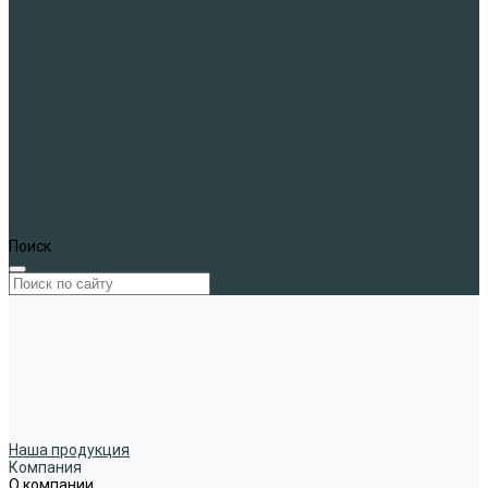
основанию
Спортивные объекты
Звукоизоляция пеностеклом
Тепловая изоляция и дренаж полов на грунт
Тепловая изоляция эксплуатируемых крыш
Прочее применение
Теплоизоляционный и разгрузочный слой в конструкциях
линейных сооружений
Формирование рельефа и благоустройство
Реконструкция и капитальный ремонт
Устройство парковок и пешеходных дорожек
Где купить
Контакты
Субстрат из пеностекла
Поиск
Наша продукция
Компания
О компании