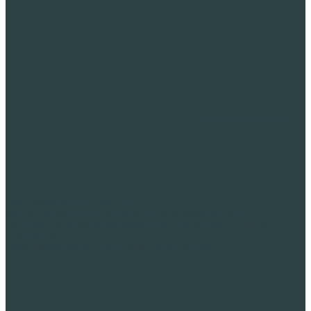
Гражданское строительство
Изоляция неэксплуатируемой крыши пеностеклом
Теплоизоляционный материал эксплуатируемых крыш и
стилобатов
Уменьшение веса конструкций пеностеклом