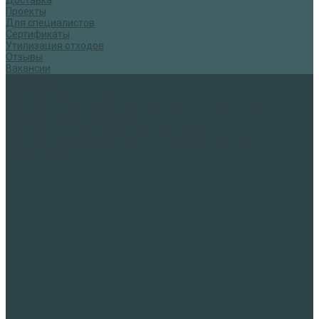
Проекты
Для специалистов
Сертификаты
Утилизация отходов
Отзывы
Вакансии
Преимущества
Утепление полов по грунту
Утепление эксплуатируемой кровли с автонагрузкой и
распределительной плитой
Утепление неэксплуатируемой кровли(минвата)
Утепление перекрытий и полов (ячеистый керамзит)
Применение