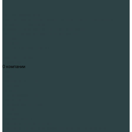
Прочее применение
Теплоизоляционный и разгрузочный слой в конструкциях
линейных сооружений
Формирование рельефа и благоустройство
Реконструкция и капитальный ремонт
Где купить
Контакты
Субстрат из пеностекла
...
Наша продукция
Компания
О компании
Новости
Статьи
Наше производство
Доставка
Проекты
Для специалистов
Сертификаты
Утилизация отходов
Отзывы
Вакансии
Преимущества
Утепление полов по грунту
Утепление эксплуатируемой кровли с автонагрузкой и