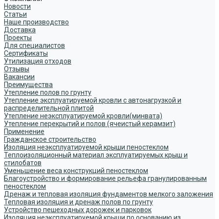
Новости
Статьи
Наше производство
Доставка
Проекты
Для специалистов
Сертификаты
Утилизация отходов
Отзывы
Вакансии
Преимущества
Утепление полов по грунту
Утепление эксплуатируемой кровли с автонагрузкой и
распределительной плитой
Утепление неэксплуатируемой кровли(минвата)
Утепление перекрытий и полов (ячеистый керамзит)
Применение
Гражданское строительство
Изоляция неэксплуатируемой крыши пеностеклом
Теплоизоляционный материал эксплуатируемых крыш и
стилобатов
Уменьшение веса конструкций пеностеклом
Благоустройство и формирование рельефа гранулированным
пеностеклом
Дренаж и тепловая изоляция фундаментов мелкого заложения
Тепловая изоляция и дренаж полов по грунту
Устройство пешеходных дорожек и парковок
Изоляция неэксплуатируемой крыши по основанию из