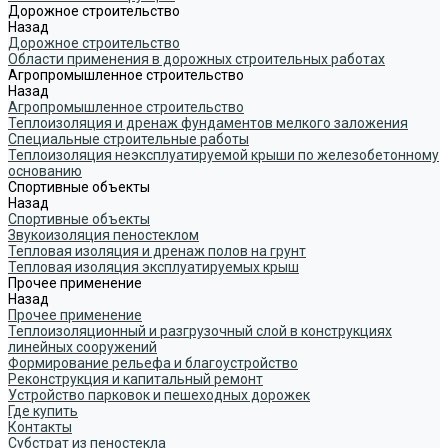
Дорожное строительство
Назад
Дорожное строительство
Области применения в дорожных строительных работах
Агропромышленное строительство
Назад
Агропромышленное строительство
Теплоизоляция и дренаж фундаментов мелкого заложения
Специальные строительные работы
Теплоизоляция неэксплуатируемой крыши по железобетонному
основанию
Спортивные объекты
Назад
Спортивные объекты
Звукоизоляция пеностеклом
Тепловая изоляция и дренаж полов на грунт
Тепловая изоляция эксплуатируемых крыш
Прочее применение
Назад
Прочее применение
Теплоизоляционный и разгрузочный слой в конструкциях
линейных сооружений
Формирование рельефа и благоустройство
Реконструкция и капитальный ремонт
Устройство парковок и пешеходных дорожек
Где купить
Контакты
Субстрат из пеностекла