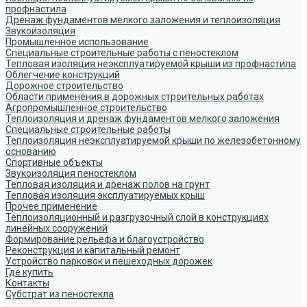
профнастила
Дренаж фундаментов мелкого заложения и теплоизоляция
Звукоизоляция
Промышленное использование
Специальные строительные работы с пеностеклом
Тепловая изоляция неэксплуатируемой крыши из профнастила
Облегчение конструкций
Дорожное строительство
Области применения в дорожных строительных работах
Агропромышленное строительство
Теплоизоляция и дренаж фундаментов мелкого заложения
Специальные строительные работы
Теплоизоляция неэксплуатируемой крыши по железобетонному
основанию
Спортивные объекты
Звукоизоляция пеностеклом
Тепловая изоляция и дренаж полов на грунт
Тепловая изоляция эксплуатируемых крыш
Прочее применение
Теплоизоляционный и разгрузочный слой в конструкциях
линейных сооружений
Формирование рельефа и благоустройство
Реконструкция и капитальный ремонт
Устройство парковок и пешеходных дорожек
Где купить
Контакты
Субстрат из пеностекла