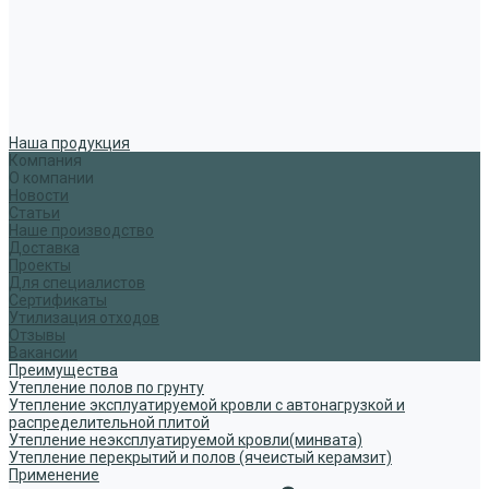
Наша продукция
Компания
О компании
Новости
Статьи
Наше производство
Доставка
Проекты
Для специалистов
Сертификаты
Утилизация отходов
Отзывы
Вакансии
Преимущества
Утепление полов по грунту
Утепление эксплуатируемой кровли с автонагрузкой и
распределительной плитой
Утепление неэксплуатируемой кровли(минвата)
Утепление перекрытий и полов (ячеистый керамзит)
Применение