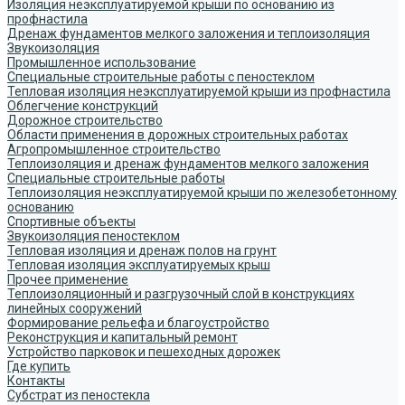
Изоляция неэксплуатируемой крыши по основанию из
профнастила
Дренаж фундаментов мелкого заложения и теплоизоляция
Звукоизоляция
Промышленное использование
Специальные строительные работы с пеностеклом
Тепловая изоляция неэксплуатируемой крыши из профнастила
Облегчение конструкций
Дорожное строительство
Области применения в дорожных строительных работах
Агропромышленное строительство
Теплоизоляция и дренаж фундаментов мелкого заложения
Специальные строительные работы
Теплоизоляция неэксплуатируемой крыши по железобетонному
основанию
Спортивные объекты
Звукоизоляция пеностеклом
Тепловая изоляция и дренаж полов на грунт
Тепловая изоляция эксплуатируемых крыш
Прочее применение
Теплоизоляционный и разгрузочный слой в конструкциях
линейных сооружений
Формирование рельефа и благоустройство
Реконструкция и капитальный ремонт
Устройство парковок и пешеходных дорожек
Где купить
Контакты
Субстрат из пеностекла