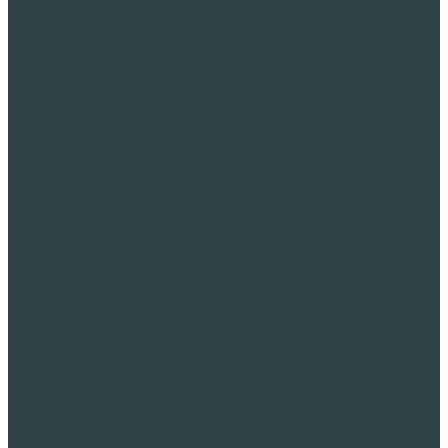
распределительной плитой
Утепление неэксплуатируемой кровли(минвата)
Утепление перекрытий и полов (ячеистый керамзит)
Применение
Гражданское строительство
Изоляция неэксплуатируемой крыши пеностеклом
Теплоизоляционный материал эксплуатируемых крыш и
стилобатов
Уменьшение веса конструкций пеностеклом
Благоустройство и формирование рельефа гранулированным
пеностеклом
Дренаж и тепловая изоляция фундаментов мелкого заложения
Тепловая изоляция и дренаж полов по грунту
Устройство пешеходных дорожек и парковок
Изоляция неэксплуатируемой крыши по основанию из
профнастила
Дренаж фундаментов мелкого заложения и теплоизоляция
Звукоизоляция
Промышленное использование
Специальные строительные работы с пеностеклом
Тепловая изоляция неэксплуатируемой крыши из профнастила
Облегчение конструкций
Дорожное строительство
Области применения в дорожных строительных работах
Агропромышленное строительство
Теплоизоляция и дренаж фундаментов мелкого заложения
Специальные строительные работы
Теплоизоляция неэксплуатируемой крыши по железобетонному