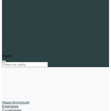
основанию
Спортивные объекты
Звукоизоляция пеностеклом
Тепловая изоляция и дренаж полов на грунт
Тепловая изоляция эксплуатируемых крыш
Прочее применение
Теплоизоляционный и разгрузочный слой в конструкциях
линейных сооружений
Формирование рельефа и благоустройство
Реконструкция и капитальный ремонт
Устройство парковок и пешеходных дорожек
Где купить
Контакты
Субстрат из пеностекла
Поиск
Наша продукция
Компания
О компании