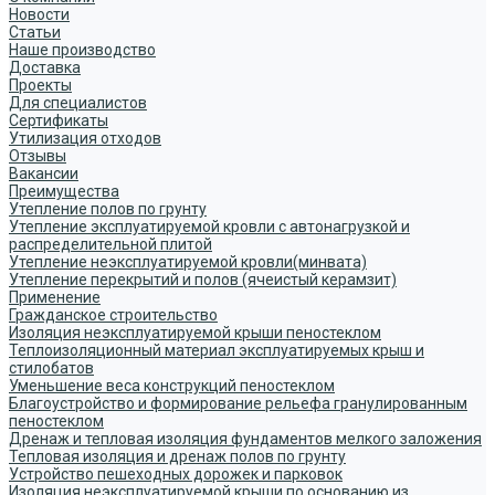
Новости
Статьи
Наше производство
Доставка
Проекты
Для специалистов
Сертификаты
Утилизация отходов
Отзывы
Вакансии
Преимущества
Утепление полов по грунту
Утепление эксплуатируемой кровли с автонагрузкой и
распределительной плитой
Утепление неэксплуатируемой кровли(минвата)
Утепление перекрытий и полов (ячеистый керамзит)
Применение
Гражданское строительство
Изоляция неэксплуатируемой крыши пеностеклом
Теплоизоляционный материал эксплуатируемых крыш и
стилобатов
Уменьшение веса конструкций пеностеклом
Благоустройство и формирование рельефа гранулированным
пеностеклом
Дренаж и тепловая изоляция фундаментов мелкого заложения
Тепловая изоляция и дренаж полов по грунту
Устройство пешеходных дорожек и парковок
Изоляция неэксплуатируемой крыши по основанию из