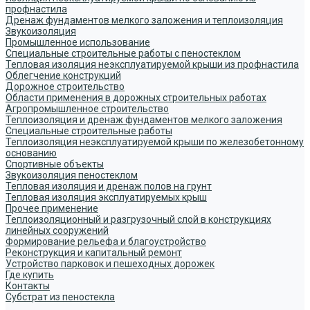
профнастила
Дренаж фундаментов мелкого заложения и теплоизоляция
Звукоизоляция
Промышленное использование
Специальные строительные работы с пеностеклом
Тепловая изоляция неэксплуатируемой крыши из профнастила
Облегчение конструкций
Дорожное строительство
Области применения в дорожных строительных работах
Агропромышленное строительство
Теплоизоляция и дренаж фундаментов мелкого заложения
Специальные строительные работы
Теплоизоляция неэксплуатируемой крыши по железобетонному
основанию
Спортивные объекты
Звукоизоляция пеностеклом
Тепловая изоляция и дренаж полов на грунт
Тепловая изоляция эксплуатируемых крыш
Прочее применение
Теплоизоляционный и разгрузочный слой в конструкциях
линейных сооружений
Формирование рельефа и благоустройство
Реконструкция и капитальный ремонт
Устройство парковок и пешеходных дорожек
Где купить
Контакты
Субстрат из пеностекла