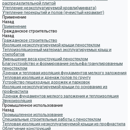
распределительной плитой
Утепление неэксплуатируемой кровли(минвата)
Утепление перекрытий и полов (ячеистый керамзит)
Применение
Назад
Применение
Гражданское строительство
Назад
Гражданское строительство
Изоляция неэксплуатируемой крыши пеностеклом
Теплоизоляционный материал эксплуатируемых крыш и
стилобатов
Уменьшение веса конструкций пеностеклом
Благоустройство и формирование рельефа гранулированным
пеностеклом
Дренаж и тепловая изоляция фундаментов мелкого заложения
Тепловая изоляция и дренаж полов по грунту
Устройство пешеходных дорожек и парковок
Изоляция неэксплуатируемой крыши по основанию из
профнастила
Дренаж фундаментов мелкого заложения и теплоизоляция
Звукоизоляция
Промышленное использование
Назад
Промышленное использование
Специальные строительные работы с пеностеклом
Тепловая изоляция неэксплуатируемой крыши из профнастила
Облегчение конструкций