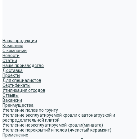
Наша продукция
Компания
О компании
Новости
Статьи
Наше производство
Доставка
Проекты
Для специалистов
Сертификаты
Утилизация отходов
Отзывы
Вакансии
Преимущества
Утепление полов по грунту
Утепление эксплуатируемой кровли с автонагрузкой и
распределительной плитой
Утепление неэксплуатируемой кровли(минвата)
Утепление перекрытий и полов (ячеистый керамзит)
Применение