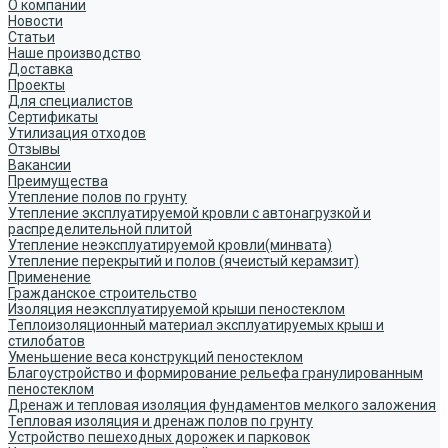
О компании
Новости
Статьи
Наше производство
Доставка
Проекты
Для специалистов
Сертификаты
Утилизация отходов
Отзывы
Вакансии
Преимущества
Утепление полов по грунту
Утепление эксплуатируемой кровли с автонагрузкой и
распределительной плитой
Утепление неэксплуатируемой кровли(минвата)
Утепление перекрытий и полов (ячеистый керамзит)
Применение
Гражданское строительство
Изоляция неэксплуатируемой крыши пеностеклом
Теплоизоляционный материал эксплуатируемых крыш и
стилобатов
Уменьшение веса конструкций пеностеклом
Благоустройство и формирование рельефа гранулированным
пеностеклом
Дренаж и тепловая изоляция фундаментов мелкого заложения
Тепловая изоляция и дренаж полов по грунту
Устройство пешеходных дорожек и парковок