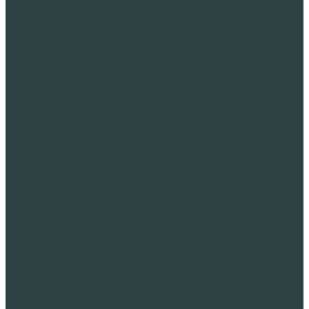
Прочее применение
Теплоизоляционный и разгрузочный слой в конструкциях
линейных сооружений
Формирование рельефа и благоустройство
Реконструкция и капитальный ремонт
Где купить
Контакты
Субстрат из пеностекла
...
Наша продукция
Компания
О компании
Новости
Статьи
Наше производство
Доставка
Проекты
Для специалистов
Сертификаты
Утилизация отходов
Отзывы
Вакансии
Преимущества
Утепление полов по грунту
Утепление эксплуатируемой кровли с автонагрузкой и