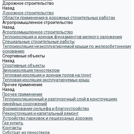
Дорожное строительство
Назад
Дорожное строительство
Области применения в дорожных строительных работах
Агропромышленное строительство
Назад
Агропромышленное строительство
Теплоизоляция и дренаж фундаментов мелкого заложения
Специальные строительные работы
Теплоизоляция неэксплуатируемой крыши по железобетонному
основанию
Спортивные объекты
Назад
Спортивные объекты
Звукоизоляция пеностеклом
Тепловая изоляция и дренаж полов на грунт
Тепловая изоляция эксплуатируемых крыш
Прочее применение
Назад
Прочее применение
Теплоизоляционный и разгрузочный слой в конструкциях
линейных сооружений
Формирование рельефа и благоустройство
Реконструкция и капитальный ремонт
Устройство парковок и пешеходных дорожек
Где купить
Контакты
Субстрат из пеностекла