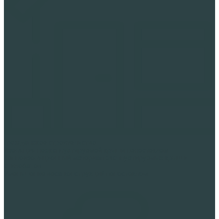
Гражданское строительство
Изоляция неэксплуатируемой крыши пеностеклом
Теплоизоляционный материал эксплуатируемых крыш и
стилобатов
Уменьшение веса конструкций пеностеклом