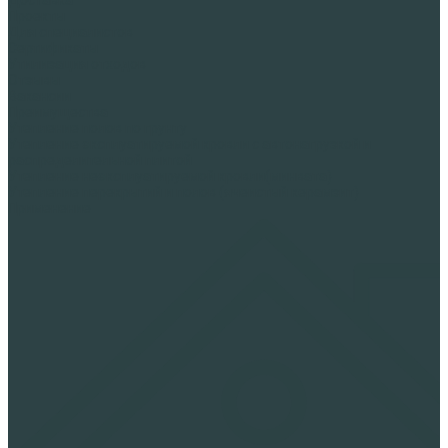
Проекты
Для специалистов
Сертификаты
Утилизация отходов
Отзывы
Вакансии
Преимущества
Утепление полов по грунту
Утепление эксплуатируемой кровли с автонагрузкой и
распределительной плитой
Утепление неэксплуатируемой кровли(минвата)
Утепление перекрытий и полов (ячеистый керамзит)
Применение