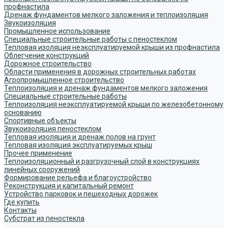
профнастила
Дренаж фундаментов мелкого заложения и теплоизоляция
Звукоизоляция
Промышленное использование
Специальные строительные работы с пеностеклом
Тепловая изоляция неэксплуатируемой крыши из профнастила
Облегчение конструкций
Дорожное строительство
Области применения в дорожных строительных работах
Агропромышленное строительство
Теплоизоляция и дренаж фундаментов мелкого заложения
Специальные строительные работы
Теплоизоляция неэксплуатируемой крыши по железобетонному
основанию
Спортивные объекты
Звукоизоляция пеностеклом
Тепловая изоляция и дренаж полов на грунт
Тепловая изоляция эксплуатируемых крыш
Прочее применение
Теплоизоляционный и разгрузочный слой в конструкциях
линейных сооружений
Формирование рельефа и благоустройство
Реконструкция и капитальный ремонт
Устройство парковок и пешеходных дорожек
Где купить
Контакты
Субстрат из пеностекла