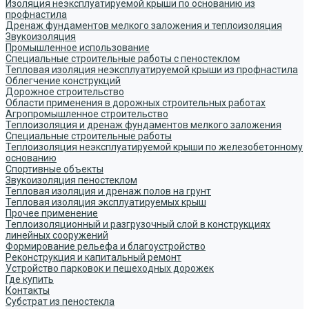
Изоляция неэксплуатируемой крыши по основанию из
профнастила
Дренаж фундаментов мелкого заложения и теплоизоляция
Звукоизоляция
Промышленное использование
Специальные строительные работы с пеностеклом
Тепловая изоляция неэксплуатируемой крыши из профнастила
Облегчение конструкций
Дорожное строительство
Области применения в дорожных строительных работах
Агропромышленное строительство
Теплоизоляция и дренаж фундаментов мелкого заложения
Специальные строительные работы
Теплоизоляция неэксплуатируемой крыши по железобетонному
основанию
Спортивные объекты
Звукоизоляция пеностеклом
Тепловая изоляция и дренаж полов на грунт
Тепловая изоляция эксплуатируемых крыш
Прочее применение
Теплоизоляционный и разгрузочный слой в конструкциях
линейных сооружений
Формирование рельефа и благоустройство
Реконструкция и капитальный ремонт
Устройство парковок и пешеходных дорожек
Где купить
Контакты
Субстрат из пеностекла