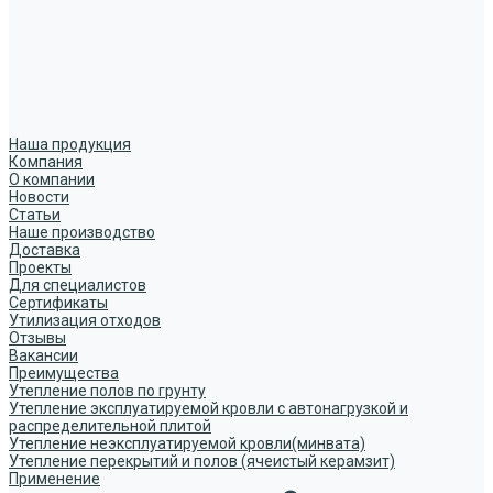
Наша продукция
Компания
О компании
Новости
Статьи
Наше производство
Доставка
Проекты
Для специалистов
Сертификаты
Утилизация отходов
Отзывы
Вакансии
Преимущества
Утепление полов по грунту
Утепление эксплуатируемой кровли с автонагрузкой и
распределительной плитой
Утепление неэксплуатируемой кровли(минвата)
Утепление перекрытий и полов (ячеистый керамзит)
Применение