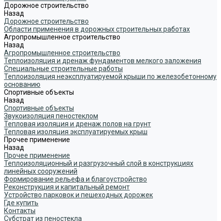
Дорожное строительство
Назад
Дорожное строительство
Области применения в дорожных строительных работах
Агропромышленное строительство
Назад
Агропромышленное строительство
Теплоизоляция и дренаж фундаментов мелкого заложения
Специальные строительные работы
Теплоизоляция неэксплуатируемой крыши по железобетонному
основанию
Спортивные объекты
Назад
Спортивные объекты
Звукоизоляция пеностеклом
Тепловая изоляция и дренаж полов на грунт
Тепловая изоляция эксплуатируемых крыш
Прочее применение
Назад
Прочее применение
Теплоизоляционный и разгрузочный слой в конструкциях
линейных сооружений
Формирование рельефа и благоустройство
Реконструкция и капитальный ремонт
Устройство парковок и пешеходных дорожек
Где купить
Контакты
Субстрат из пеностекла