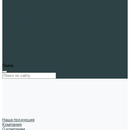
основанию
Спортивные объекты
Звукоизоляция пеностеклом
Тепловая изоляция и дренаж полов на грунт
Тепловая изоляция эксплуатируемых крыш
Прочее применение
Теплоизоляционный и разгрузочный слой в конструкциях
линейных сооружений
Формирование рельефа и благоустройство
Реконструкция и капитальный ремонт
Устройство парковок и пешеходных дорожек
Где купить
Контакты
Субстрат из пеностекла
Поиск
Наша продукция
Компания
О компании