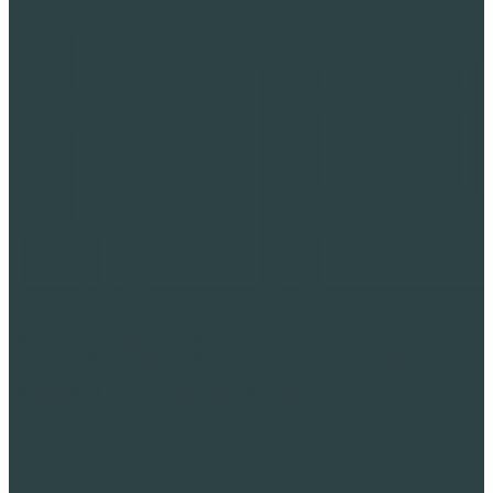
Гражданское строительство
Изоляция неэксплуатируемой крыши пеностеклом
Теплоизоляционный материал эксплуатируемых крыш и
стилобатов
Уменьшение веса конструкций пеностеклом