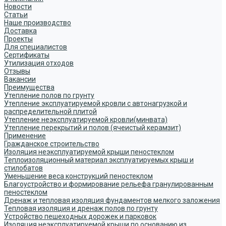
Новости
Статьи
Наше производство
Доставка
Проекты
Для специалистов
Сертификаты
Утилизация отходов
Отзывы
Вакансии
Преимущества
Утепление полов по грунту
Утепление эксплуатируемой кровли с автонагрузкой и
распределительной плитой
Утепление неэксплуатируемой кровли(минвата)
Утепление перекрытий и полов (ячеистый керамзит)
Применение
Гражданское строительство
Изоляция неэксплуатируемой крыши пеностеклом
Теплоизоляционный материал эксплуатируемых крыш и
стилобатов
Уменьшение веса конструкций пеностеклом
Благоустройство и формирование рельефа гранулированным
пеностеклом
Дренаж и тепловая изоляция фундаментов мелкого заложения
Тепловая изоляция и дренаж полов по грунту
Устройство пешеходных дорожек и парковок
Изоляция неэксплуатируемой крыши по основанию из