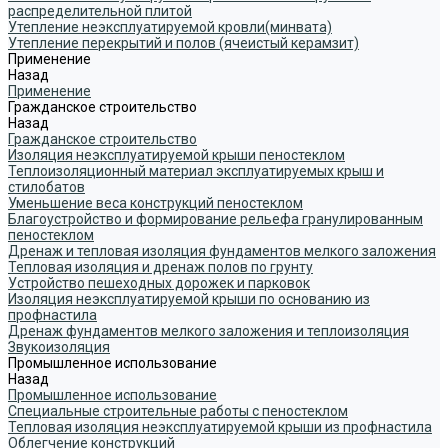
распределительной плитой
Утепление неэксплуатируемой кровли(минвата)
Утепление перекрытий и полов (ячеистый керамзит)
Применение
Назад
Применение
Гражданское строительство
Назад
Гражданское строительство
Изоляция неэксплуатируемой крыши пеностеклом
Теплоизоляционный материал эксплуатируемых крыш и
стилобатов
Уменьшение веса конструкций пеностеклом
Благоустройство и формирование рельефа гранулированным
пеностеклом
Дренаж и тепловая изоляция фундаментов мелкого заложения
Тепловая изоляция и дренаж полов по грунту
Устройство пешеходных дорожек и парковок
Изоляция неэксплуатируемой крыши по основанию из
профнастила
Дренаж фундаментов мелкого заложения и теплоизоляция
Звукоизоляция
Промышленное использование
Назад
Промышленное использование
Специальные строительные работы с пеностеклом
Тепловая изоляция неэксплуатируемой крыши из профнастила
Облегчение конструкций