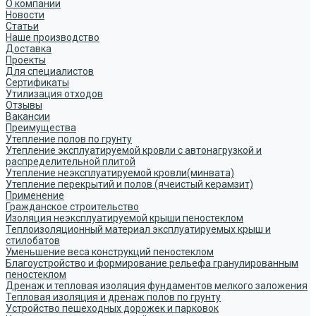
О компании
Новости
Статьи
Наше производство
Доставка
Проекты
Для специалистов
Сертификаты
Утилизация отходов
Отзывы
Вакансии
Преимущества
Утепление полов по грунту
Утепление эксплуатируемой кровли с автонагрузкой и
распределительной плитой
Утепление неэксплуатируемой кровли(минвата)
Утепление перекрытий и полов (ячеистый керамзит)
Применение
Гражданское строительство
Изоляция неэксплуатируемой крыши пеностеклом
Теплоизоляционный материал эксплуатируемых крыш и
стилобатов
Уменьшение веса конструкций пеностеклом
Благоустройство и формирование рельефа гранулированным
пеностеклом
Дренаж и тепловая изоляция фундаментов мелкого заложения
Тепловая изоляция и дренаж полов по грунту
Устройство пешеходных дорожек и парковок