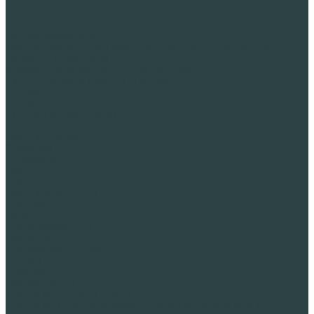
Прочее применение
Теплоизоляционный и разгрузочный слой в конструкциях
линейных сооружений
Формирование рельефа и благоустройство
Реконструкция и капитальный ремонт
Где купить
Контакты
Субстрат из пеностекла
...
Наша продукция
Компания
О компании
Новости
Статьи
Наше производство
Доставка
Проекты
Для специалистов
Сертификаты
Утилизация отходов
Отзывы
Вакансии
Преимущества
Утепление полов по грунту
Утепление эксплуатируемой кровли с автонагрузкой и