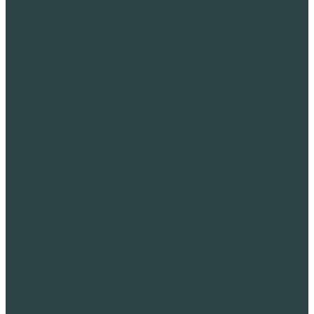
Проекты
Для специалистов
Сертификаты
Утилизация отходов
Отзывы
Вакансии
Преимущества
Утепление полов по грунту
Утепление эксплуатируемой кровли с автонагрузкой и
распределительной плитой
Утепление неэксплуатируемой кровли(минвата)
Утепление перекрытий и полов (ячеистый керамзит)
Применение