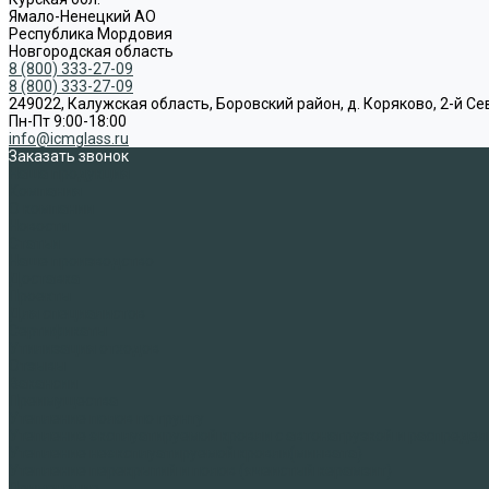
Ямало-Ненецкий АО
Республика Мордовия
Новгородская область
8 (800) 333-27-09
8 (800) 333-27-09
249022, Калужская область, Боровский район, д. Коряково, 2-й Се
Пн-Пт 9:00-18:00
info@icmglass.ru
Заказать звонок
Наша продукция
Компания
О компании
Новости
Статьи
Наше производство
Доставка
Проекты
Для специалистов
Сертификаты
Утилизация отходов
Отзывы
Вакансии
Преимущества
Утепление полов по грунту
Утепление эксплуатируемой кровли с автонагрузкой и распредел
Утепление неэксплуатируемой кровли(минвата)
Утепление перекрытий и полов (ячеистый керамзит)
Применение