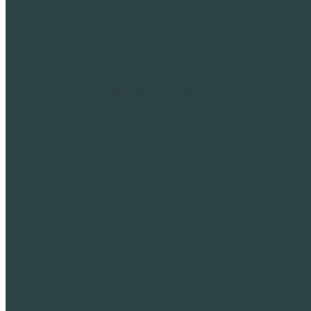
Гражданское строительство
Изоляция неэксплуатируемой крыши пеностеклом
Теплоизоляционный материал эксплуатируемых крыш и стилоба
Уменьшение веса конструкций пеностеклом