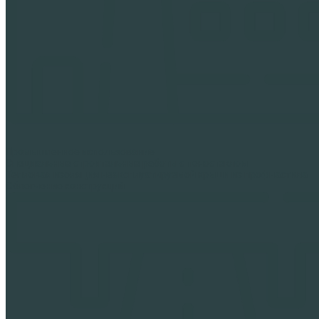
Промышленное использование
Специальные строительные работы с пеностеклом
Тепловая изоляция неэксплуатируемой крыши из профнастила
Облегчение конструкций